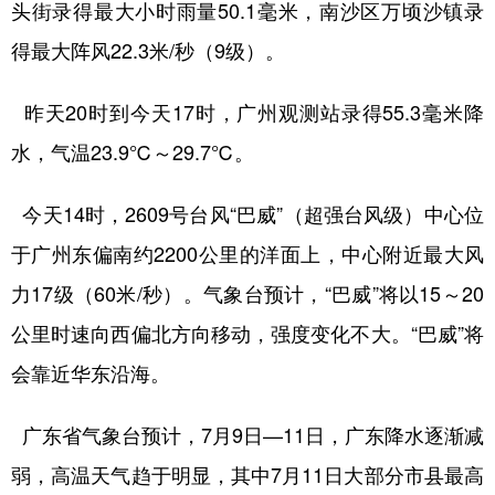
头街录得最大小时雨量50.1毫米，南沙区万顷沙镇录
山东
河南
湖北
湖南
得最大阵风22.3米/秒（9级）。
广东
广西
海南
重庆
四川
贵州
云南
西藏
昨天20时到今天17时，广州观测站录得55.3毫米降
陕西
甘肃
青海
宁夏
水，气温23.9℃～29.7℃。
新疆
内蒙古
黑龙江
今天14时，2609号台风“巴威”（超强台风级）中心位
于广州东偏南约2200公里的洋面上，中心附近最大风
多语种频道
力17级（60米/秒）。气象台预计，“巴威”将以15～20
English
Español
Français
عربى
公里时速向西偏北方向移动，强度变化不大。“巴威”将
会靠近华东沿海。
Русский язык
日本語
한국어
Deutsch
Português
广东省气象台预计，7月9日—11日，广东降水逐渐减
弱，高温天气趋于明显，其中7月11日大部分市县最高