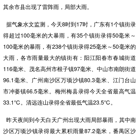
其余市县出现了雷阵雨，局部大雨。
学术中国
乡村振兴
银龄
溯源中国
据气象水文监测，今天8时到17时，广东有1个镇街录
城市
旅游
能源
会展
得超过100毫米的大暴雨，有35个镇街录得50毫米～
彩票
娱乐
时尚
悦读
100毫米的暴雨，有238个镇街录得25毫米～50毫米的
公益
一带一路
亚太网
上市公司
大雨，各市雨量最大的镇街有：阳江阳春市春城街道
文化产业
116毫米、茂名高州市根子镇97毫米、中山市南朗街道
96.1毫米、广州南沙区万顷沙镇80.3毫米、江门台山
地方频道
市冲蒌镇66.5毫米。梅州梅县录得今天全省最高气温
33.1℃。清远连山录得全省最低气温23.5℃。
北京
天津
河北
山西
辽宁
吉林
上海
江苏
昨天夜间到今天白天广州出现大雨局部暴雨，其中南
浙江
安徽
福建
江西
沙区万顷沙镇录得最大累积雨量87.2毫米，番禺区沙