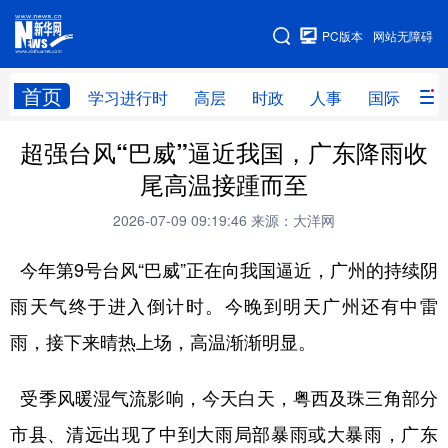
手机版
PC版本
网站无障碍
网站地图
首页
学习进行时
高层
时政
人事
国际
财
超强台风“巴威”逼近我国，广东降雨收
学习进行时
高层
时政
人事
尾高温接踵而至
国际
财经
网评
港澳
2026-07-09 09:19:46
来源：大洋网
台湾
思客智库
全球连线
教育
今年第9号台风“巴威”正在向我国逼近，广州的持续阴
科技
科创
量子
体育
雨天气终于进入倒计时。今晚到明天广州还有中雷
文化
书画
健康
军事
雨，接下来晴热上场，高温渐渐明显。
访谈
视频
图片
政务
受季风暖湿气流影响，今天白天，粤西及珠三角部分
法律
中央文件
金融
汽车
市县、清远出现了中到大雨局部暴雨或大暴雨，广东
食品
人居
信息化
数字经济