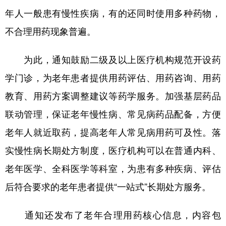
年人一般患有慢性疾病，有的还同时使用多种药物，
学术中国
乡村振兴
银龄
溯源中国
不合理用药现象普遍。
城市
旅游
能源
会展
为此，通知鼓励二级及以上医疗机构规范开设药
彩票
娱乐
时尚
悦读
学门诊，为老年患者提供用药评估、用药咨询、用药
公益
一带一路
亚太网
上市公司
教育、用药方案调整建议等药学服务。加强基层药品
文化产业
联动管理，保证老年慢性病、常见病药品配备，方便
老年人就近取药，提高老年人常见病用药可及性。落
地方频道
实慢性病长期处方制度，医疗机构可以在普通内科、
北京
天津
河北
山西
老年医学、全科医学等科室，为患有多种疾病、评估
后符合要求的老年患者提供“一站式”长期处方服务。
辽宁
吉林
上海
江苏
浙江
安徽
福建
江西
通知还发布了老年合理用药核心信息，内容包