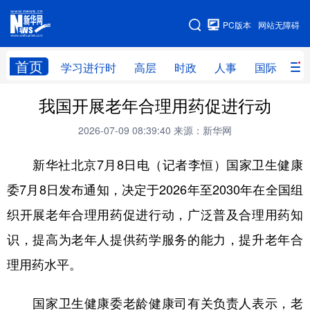
手机版
PC版本
网站无障碍
网站地图
首页
学习进行时
高层
时政
人事
国际
财
我国开展老年合理用药促进行动
学习进行时
高层
时政
人事
2026-07-09 08:39:40
来源：新华网
国际
财经
网评
港澳
新华社北京7月8日电（记者李恒）国家卫生健康
台湾
思客智库
全球连线
教育
委7月8日发布通知，决定于2026年至2030年在全国组
科技
科创
量子
体育
织开展老年合理用药促进行动，广泛普及合理用药知
文化
书画
健康
军事
识，提高为老年人提供药学服务的能力，提升老年合
访谈
视频
图片
政务
理用药水平。
法律
中央文件
金融
汽车
国家卫生健康委老龄健康司有关负责人表示，老
食品
人居
信息化
数字经济