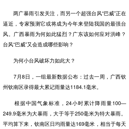
学术中国
乡村振兴
银龄
溯源中国
两广暴雨引发关注，而另一个超强台风“巴威”正在
逼近，专家预测它或将成为今年来登陆我国的最强台
城市
旅游
能源
会展
风。广西暴雨为何如此猛烈？广东该如何应对洪峰？
彩票
娱乐
时尚
悦读
台风“巴威”又会造成哪些影响？
公益
一带一路
亚太网
上市公司
为何小台风破坏力如此大？
文化产业
7月8日，一组最新数据公布：过去一周，广西钦
地方频道
州钦南区录得最大累记雨量达1184.1毫米。
北京
天津
河北
山西
根据中国气象标准，24小时累计降雨量100—
辽宁
吉林
上海
江苏
249.9毫米为大暴雨，大于等于250毫米为特大暴雨。
浙江
安徽
福建
江西
平均算下来，钦南区日均雨量达169毫米，相当于每天