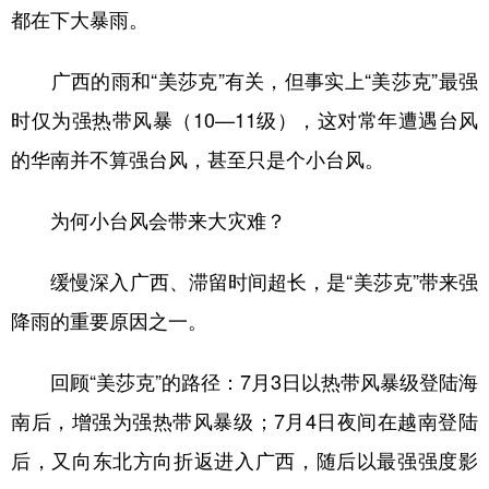
山东
河南
湖北
湖南
都在下大暴雨。
广东
广西
海南
重庆
广西的雨和“美莎克”有关，但事实上“美莎克”最强
四川
贵州
云南
西藏
时仅为强热带风暴（10—11级），这对常年遭遇台风
陕西
甘肃
青海
宁夏
的华南并不算强台风，甚至只是个小台风。
新疆
内蒙古
黑龙江
为何小台风会带来大灾难？
多语种频道
缓慢深入广西、滞留时间超长，是“美莎克”带来强
降雨的重要原因之一。
English
Español
Français
عربى
Русский язык
日本語
한국어
回顾“美莎克”的路径：7月3日以热带风暴级登陆海
Deutsch
Português
南后，增强为强热带风暴级；7月4日夜间在越南登陆
后，又向东北方向折返进入广西，随后以最强强度影