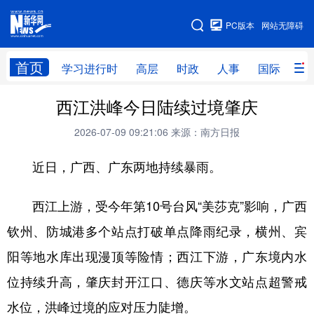
手机版
PC版本
网站无障碍
网站地图
首页
学习进行时
高层
时政
人事
国际
财
西江洪峰今日陆续过境肇庆
学习进行时
高层
时政
人事
2026-07-09 09:21:06
来源：南方日报
国际
财经
网评
港澳
近日，广西、广东两地持续暴雨。
台湾
思客智库
全球连线
教育
科技
科创
量子
体育
西江上游，受今年第10号台风“美莎克”影响，广西
文化
书画
健康
军事
钦州、防城港多个站点打破单点降雨纪录，横州、宾
访谈
视频
图片
政务
阳等地水库出现漫顶等险情；西江下游，广东境内水
位持续升高，肇庆封开江口、德庆等水文站点超警戒
法律
中央文件
金融
汽车
水位，洪峰过境的应对压力陡增。
食品
人居
信息化
数字经济