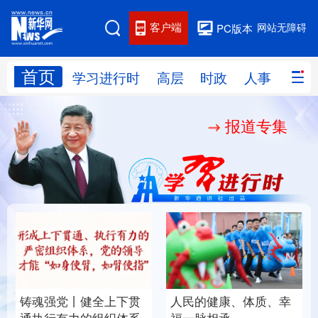
客户端
网站无障碍
PC版本
首页
网站地图
学习进行时
高层
时政
人事
国际
报道专集
学习进行时
高层
时政
人事
国际
财经
网评
港澳
台湾
思客智库
全球连线
教育
科技
科创
量子
体育
文化
书画
健康
军事
铸魂强党丨健全上下贯
人民的健康、体质、幸
访谈
视频
图片
政务