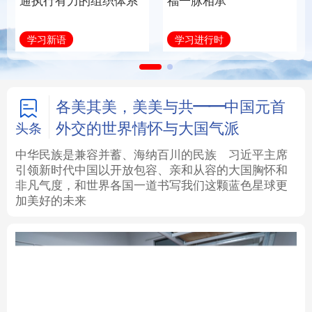
通执行有力的组织体系
福一脉相承
法律
中央文件
金融
汽车
学习新语
学习进行时
食品
人居
信息化
数字经济
学术中国
乡村振兴
银龄
溯源中国
各美其美，美美与共——中国元首
外交的世界情怀与大国气派
头条
城市
旅游
能源
会展
中华民族是兼容并蓄、海纳百川的民族
习近平主席
引领新时代中国以开放包容、亲和从容的大国胸怀和
彩票
娱乐
时尚
悦读
非凡气度，和世界各国一道书写我们这颗蓝色星球更
加美好的未来
公益
一带一路
亚太网
上市公司
文化产业
地方频道