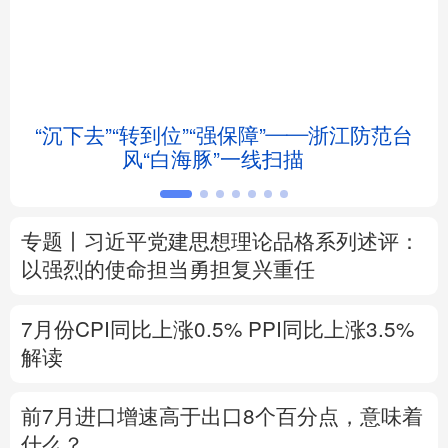
北京
天津
河北
山西
辽宁
吉林
上海
江苏
“沉下去”“转到位”“强保障”——浙江防范台
浙江
安徽
福建
江西
风“白海豚”一线扫描
山东
河南
湖北
湖南
专题丨
习近平党建思想理论品格系列述评：
广东
广西
海南
重庆
以强烈的使命担当勇担复兴重任
四川
贵州
云南
西藏
7月份CPI同比上涨0.5%
PPI同比上涨3.5%
陕西
甘肃
青海
宁夏
解读
新疆
内蒙古
黑龙江
前7月进口增速高于出口8个百分点，意味着
什么？