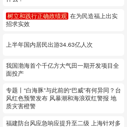
多语种频道
树立和践行正确政绩观
在为民造福上出实
招求实效
English
Español
Français
عربى
Русский язык
日本語
한국어
上半年国内居民出游34.63亿人次
Deutsch
Português
我国渤海首个千亿方大气田一期开发项目全
面投产
专题丨
“白海豚”与此前的“巴威”有何异同？
台
风红色预警发布
风暴潮和海浪双红警报
地
质灾害橙警
福建防台风应急响应提升至二级
上海针对多