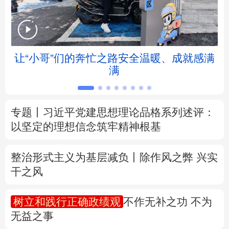
北京
天津
河北
山西
辽宁
吉林
上海
江苏
让“小哥”们的奔忙之路安全温暖、成就感满
满
浙江
安徽
福建
江西
山东
河南
湖北
湖南
专题丨
习近平党建思想理论品格系列述评：
以坚定的理想信念筑牢精神根基
广东
广西
海南
重庆
四川
贵州
云南
西藏
整治形式主义为基层减负丨除作风之弊 兴实
干之风
陕西
甘肃
青海
宁夏
树立和践行正确政绩观
不作无补之功 不为
新疆
内蒙古
黑龙江
无益之事