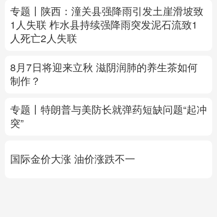
专题丨
陕西：潼关县强降雨引发土崖滑坡致
1人失联
柞水县持续强降雨突发泥石流致1
人死亡2人失联
8月7日将迎来立秋 滋阴润肺的养生茶如何
制作？
专题丨
特朗普与美防长就弹药短缺问题“起冲
突”
国际金价大涨 油价涨跌不一
方
直播中
中