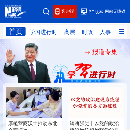
客户端
网站无障碍
PC版本
首页
网站地图
学习进行时
高层
时政
人事
国际
报道专集
学习进行时
高层
时政
人事
国际
财经
网评
港澳
台湾
思客智库
全球连线
教育
科技
科创
量子
体育
文化
书画
健康
军事
厚植营商沃土推动东北
铸魂强党丨以党的政治
访谈
视频
图片
政务