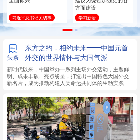
全面振兴
建设为统领加强党的各
方面建设
法律
中央文件
金融
汽车
习近平总书记关切事
学习新语
食品
人居
信息化
数字经济
学术中国
乡村振兴
银龄
溯源中国
东方之约，相约未来——中国元首
外交的世界情怀与大国气派
头条
城市
旅游
能源
会展
新时代以来，中国举办一系列主场外交活动，主题鲜
明、成果丰硕、亮点纷呈，打造出中国特色大国外交
彩票
娱乐
时尚
悦读
新名片，成为推动构建人类命运共同体的生动实践
公益
一带一路
亚太网
上市公司
文化产业
地方频道