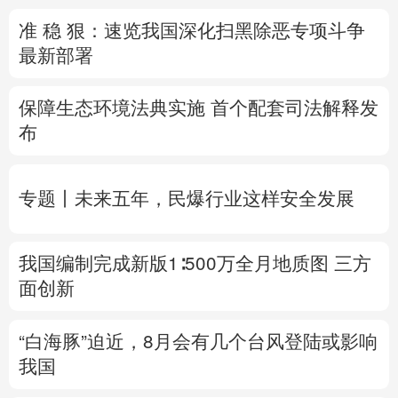
准 稳 狠：速览我国深化扫黑除恶专项斗争
多语种频道
最新部署
English
Español
Français
عربى
保障生态环境法典实施 首个配套司法解释发
Русский язык
日本語
한국어
布
Deutsch
Português
专题丨
未来五年，民爆行业这样安全发展
我国编制完成新版1∶500万全月地质图 三方
面创新
“白海豚”迫近，8月会有几个台风登陆或影响
我国