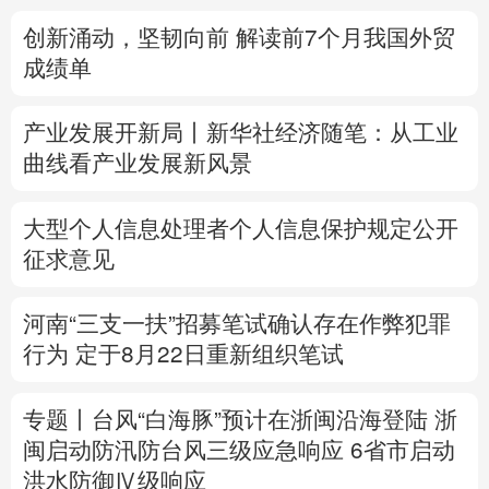
创新涌动，坚韧向前 解读前7个月我国外贸
多语种频道
成绩单
English
Español
Français
عربى
产业发展开新局丨
新华社经济随笔：从工业
Русский язык
日本語
한국어
曲线看产业发展新风景
Deutsch
Português
大型个人信息处理者个人信息保护规定公开
征求意见
河南“三支一扶”招募笔试确认存在作弊犯罪
行为
定于8月22日重新组织笔试
专题丨
台风“白海豚”预计在浙闽沿海登陆
浙
闽启动防汛防台风三级应急响应
6省市启动
洪水防御Ⅳ级响应