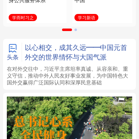
身公共服务体系
中国
法律
中央文件
金融
汽车
学而时习之
学习新语
食品
人居
信息化
数字经济
学术中国
乡村振兴
银龄
溯源中国
以心相交，成其久远——中国元首
外交的世界情怀与大国气派
头条
城市
旅游
能源
会展
在对外交往中，习近平主席坦率真诚、从容亲和、重
义守信，推动中外人民友好事业发展，为中国特色大
彩票
娱乐
时尚
悦读
国外交赢得广泛国际认同和深厚民意基础
公益
一带一路
亚太网
上市公司
文化产业
地方频道