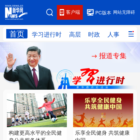
客户端
网站无障碍
PC版本
首页
网站地图
学习进行时
高层
时政
人事
国际
报道专集
学习进行时
高层
时政
人事
国际
财经
网评
港澳
台湾
思客智库
全球连线
教育
科技
科创
量子
体育
文化
书画
健康
军事
构建更高水平的全民健
乐享全民健身 共筑健康
访谈
视频
图片
政务