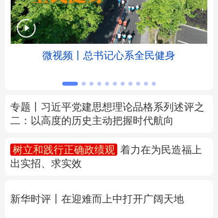
北京
天津
河北
山西
辽宁
吉林
上海
江苏
微视频丨总书记心系全民健身
浙江
安徽
福建
江西
山东
河南
湖北
湖南
专题丨
习近平党建思想理论品格系列述评之
二：以高度的历史主动把握时代航向
广东
广西
海南
重庆
四川
贵州
云南
西藏
树立和践行正确政绩观
着力在为民造福上
出实招、求实效
陕西
甘肃
青海
宁夏
新疆
内蒙古
黑龙江
新华时评丨在迎难而上中打开广阔天地