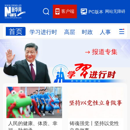
客户端
网站无障碍
PC版本
首页
网站地图
学习进行时
高层
时政
人事
国际
报道专集
学习进行时
高层
时政
人事
国际
财经
网评
港澳
台湾
思客智库
全球连线
教育
科技
科创
量子
体育
文化
书画
健康
军事
人民的健康、体质、幸
铸魂强党丨坚持以党性
访谈
视频
图片
政务