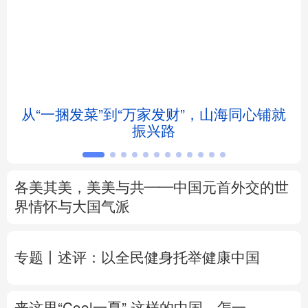
北京
天津
河北
山西
辽宁
吉林
上海
江苏
浙江
安徽
福建
江西
从“一捆发菜”到“万家发财”，山海同心铺就
会
振兴路
山东
河南
湖北
湖南
广东
广西
海南
重庆
各美其美，美美与共——中国元首外交的世
四川
贵州
云南
西藏
界情怀与大国气派
陕西
甘肃
青海
宁夏
专题丨
述评：以全民健身托举健康中国
新疆
内蒙古
黑龙江
来这里“Cool一夏”
这样的中国，怎一