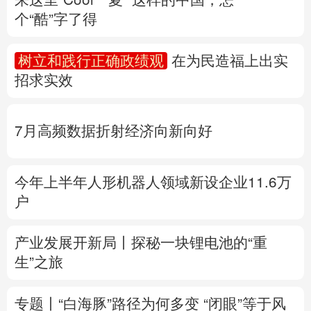
个“酷”字了得
多语种频道
树立和践行正确政绩观
在为民造福上出实
English
Español
Français
عربى
招求实效
Русский язык
日本語
한국어
7月高频数据折射经济向新向好
Deutsch
Português
今年上半年人形机器人领域新设企业11.6万
户
产业发展开新局丨
探秘一块锂电池的“重
生”之旅
专题丨
“白海豚”路径为何多变
“闭眼”等于风