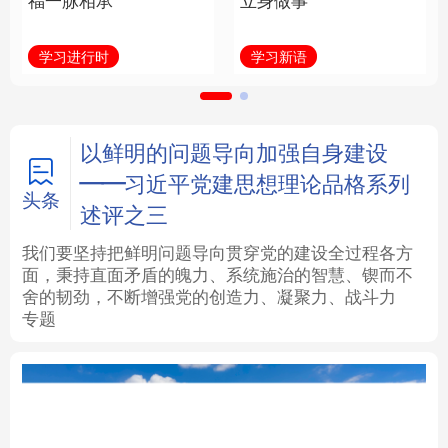
福一脉相承
立身做事
法律
中央文件
金融
汽车
学习进行时
学习新语
食品
人居
信息化
数字经济
学术中国
乡村振兴
银龄
溯源中国
以鲜明的问题导向加强自身建设
——习近平党建思想理论品格系列
城市
旅游
能源
会展
头条
述评之三
彩票
娱乐
时尚
悦读
我们要坚持把鲜明问题导向贯穿党的建设全过程各方
面，秉持直面矛盾的魄力、系统施治的智慧、锲而不
舍的韧劲，不断增强党的创造力、凝聚力、战斗力
公益
一带一路
亚太网
上市公司
专题
文化产业
地方频道