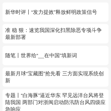
多语种频道
新华时评丨“发力提效”释放鲜明政策信号
English
Español
Français
عربى
准 稳 狠：速览我国深化扫黑除恶专项斗争
Русский язык
日本語
한국어
最新部署
Deutsch
Português
随笔丨世界给“__在中国”填新词
最新月球“宝藏图”抢先看
三方面实现系统创
新
专题丨
“白海豚”逼近华东 罕见远洋台风将登
陆我国
两部门对浙闽启动防汛防台风四级应
急响应