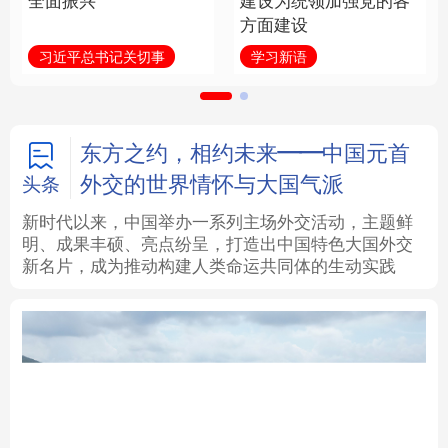
全面振兴
建设为统领加强党的各
方面建设
法律
中央文件
金融
汽车
习近平总书记关切事
学习新语
食品
人居
信息化
数字经济
学术中国
乡村振兴
银龄
溯源中国
东方之约，相约未来——中国元首
外交的世界情怀与大国气派
头条
城市
旅游
能源
会展
新时代以来，中国举办一系列主场外交活动，主题鲜
明、成果丰硕、亮点纷呈，打造出中国特色大国外交
彩票
娱乐
时尚
悦读
新名片，成为推动构建人类命运共同体的生动实践
公益
一带一路
亚太网
上市公司
文化产业
地方频道