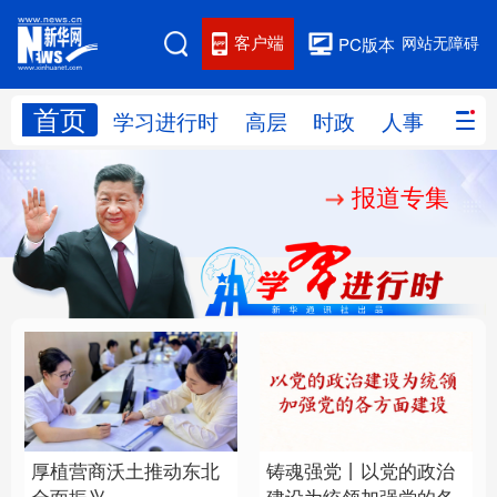
客户端
网站无障碍
PC版本
首页
网站地图
学习进行时
高层
时政
人事
国际
报道专集
学习进行时
高层
时政
人事
国际
财经
网评
港澳
台湾
思客智库
全球连线
教育
科技
科创
量子
体育
文化
书画
健康
军事
厚植营商沃土推动东北
铸魂强党丨以党的政治
访谈
视频
图片
政务