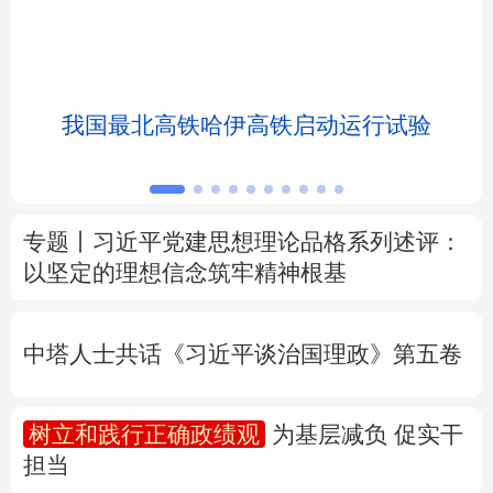
北京
天津
河北
山西
辽宁
吉林
上海
江苏
我国最北高铁哈伊高铁启动运行试验
浙江
安徽
福建
江西
山东
河南
湖北
湖南
专题丨
习近平党建思想理论品格系列述评：
以坚定的理想信念筑牢精神根基
广东
广西
海南
重庆
四川
贵州
云南
西藏
中塔人士共话《习近平谈治国理政》第五卷
陕西
甘肃
青海
宁夏
树立和践行正确政绩观
为基层减负 促实干
新疆
内蒙古
黑龙江
担当