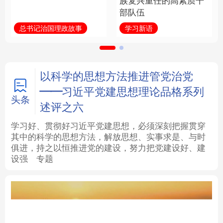
族复兴重任的高素质干
部队伍
法律
中央文件
金融
汽车
总书记治国理政故事
学习新语
食品
人居
信息化
数字经济
学术中国
乡村振兴
银龄
溯源中国
以科学的思想方法推进管党治党
——习近平党建思想理论品格系列
城市
旅游
能源
会展
头条
述评之六
彩票
娱乐
时尚
悦读
学习好、贯彻好习近平党建思想，必须深刻把握贯穿
其中的科学的思想方法，解放思想、实事求是、与时
俱进，持之以恒推进党的建设，努力把党建设好、建
公益
一带一路
亚太网
上市公司
设强
专题
文化产业
地方频道