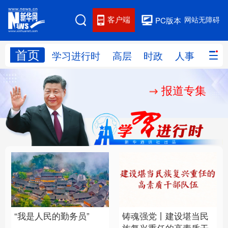
客户端
网站无障碍
PC版本
首页
网站地图
学习进行时
高层
时政
人事
国际
报道专集
学习进行时
高层
时政
人事
国际
财经
网评
港澳
台湾
思客智库
全球连线
教育
科技
科创
量子
体育
文化
书画
健康
军事
“我是人民的勤务员”
铸魂强党丨建设堪当民
访谈
视频
图片
政务