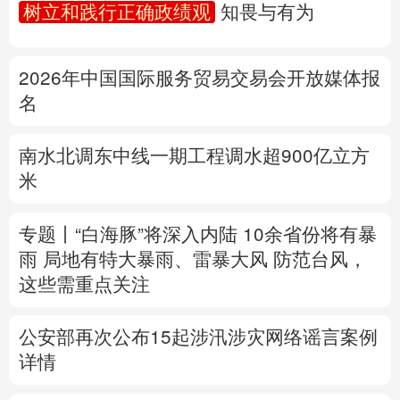
树立和践行正确政绩观
知畏与有为
多语种频道
2026年中国国际服务贸易交易会开放媒体报
English
Español
Français
عربى
名
Русский язык
日本語
한국어
南水北调东中线一期工程调水超900亿立方
Deutsch
Português
米
专题丨
“白海豚”将深入内陆 10余省份将有暴
雨 局地有特大暴雨、雷暴大风
防范台风，
这些需重点关注
公安部再次公布15起涉汛涉灾网络谣言案例
详情