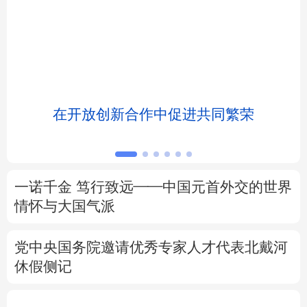
北京
天津
河北
山西
辽宁
吉林
上海
江苏
浙江
安徽
福建
江西
浸
在开放创新合作中促进共同繁荣
山东
河南
湖北
湖南
广东
广西
海南
重庆
一诺千金 笃行致远——中国元首外交的世界
四川
贵州
云南
西藏
情怀与大国气派
陕西
甘肃
青海
宁夏
党中央国务院邀请优秀专家人才代表北戴河
休假侧记
新疆
内蒙古
黑龙江