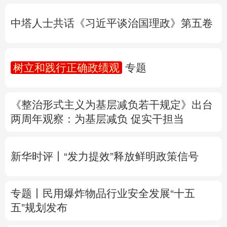
树立和践行正确政绩观
专题
多语种频道
《整治形式主义为基层减负若干规定》出台
English
Español
Français
عربى
两周年
观察
：为基层减负 促实干担当
Русский язык
日本語
한국어
新华时评丨“发力提效”释放鲜明政策信号
Deutsch
Português
专题丨
民用爆炸物品行业安全发展“十五
五”规划发布
专家解读中国首例对外贸易国家安全调查：
中国经贸治理体系一次重要升级
专题丨
“白海豚”逼近华东 罕见远洋台风将登