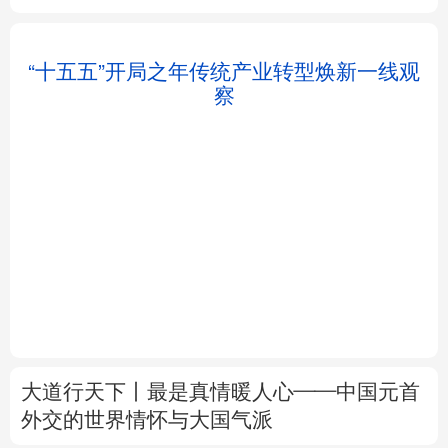
北京
天津
河北
山西
辽宁
吉林
上海
江苏
浙江
安徽
福建
江西
“十五五”开局之年传统产业转型焕新一线观
察
山东
河南
湖北
湖南
广东
广西
海南
重庆
大道行天下丨最是真情暖人心——中国元首
四川
贵州
云南
西藏
外交的
世界
情怀与大国气派
陕西
甘肃
青海
宁夏
中塔人士共话《习近平谈治国理政》第五卷
新疆
内蒙古
黑龙江