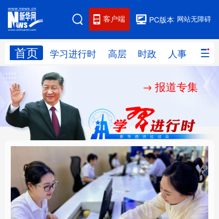
客户端
网站无障碍
PC版本
首页
网站地图
学习进行时
高层
时政
人事
国际
报道专集
学习进行时
高层
时政
人事
国际
财经
网评
港澳
台湾
思客智库
全球连线
教育
科技
科创
量子
体育
文化
书画
健康
军事
厚植营商沃土推动东北
铸魂强党丨以党的政治
访谈
视频
图片
政务