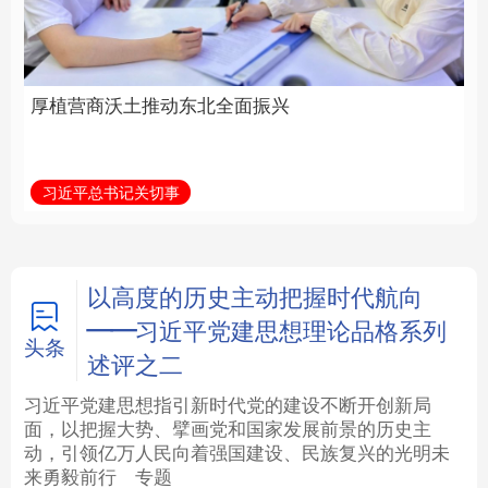
全面振兴
建设为统领加强党的各
方面建设
法律
中央文件
金融
汽车
习近平总书记关切事
学习新语
食品
人居
信息化
数字经济
学术中国
乡村振兴
银龄
溯源中国
以高度的历史主动把握时代航向
——习近平党建思想理论品格系列
城市
旅游
能源
会展
头条
述评之二
彩票
娱乐
时尚
悦读
习近平党建思想指引新时代党的建设不断开创新局
面，以把握大势、擘画党和国家发展前景的历史主
动，引领亿万人民向着强国建设、民族复兴的光明未
公益
一带一路
亚太网
上市公司
来勇毅前行
专题
文化产业
地方频道