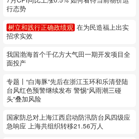
多语种频道
我国渤海首个千亿方大气田一期开发项目全
面投产
English
Español
Français
عربى
Русский язык
日本語
한국어
专题丨
“白海豚”先后在浙江玉环和乐清登陆
台风红色预警继续发布
警惕“风雨潮三碰
Deutsch
Português
头”叠加风险
国家防总对上海江西启动防汛防台风四级应
急响应
上海共组织转移21.56万人
速查，7月流行计算机病毒当心中招
中国第16次北冰洋考察队“雪龙2”号开始冰