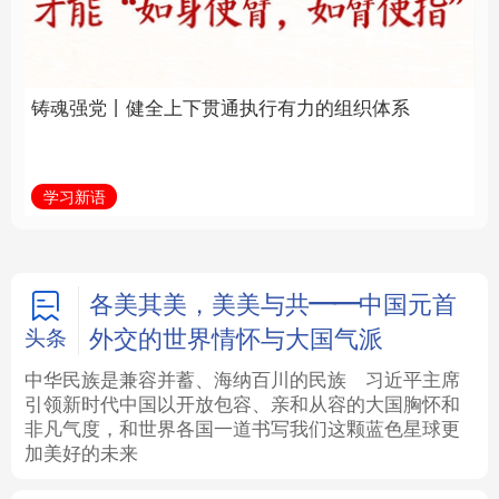
通执行有力的组织体系
福一脉相承
法律
中央文件
金融
汽车
学习新语
学习进行时
食品
人居
信息化
数字经济
学术中国
乡村振兴
银龄
溯源中国
各美其美，美美与共——中国元首
外交的世界情怀与大国气派
头条
城市
旅游
能源
会展
中华民族是兼容并蓄、海纳百川的民族
习近平主席
引领新时代中国以开放包容、亲和从容的大国胸怀和
彩票
娱乐
时尚
悦读
非凡气度，和世界各国一道书写我们这颗蓝色星球更
加美好的未来
公益
一带一路
亚太网
上市公司
文化产业
地方频道