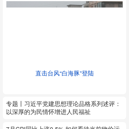
北京
天津
河北
山西
辽宁
吉林
上海
江苏
直击台风“白海豚”登陆
浙江
安徽
福建
江西
山东
河南
湖北
湖南
专题丨
习近平党建思想理论品格系列述评：
广东
广西
海南
重庆
以深厚的为民情怀增进人民福祉
四川
贵州
云南
西藏
7月CPI同比上涨0.5%
如何看待当前物价运
陕西
甘肃
青海
宁夏
行态势
新疆
内蒙古
黑龙江
树立和践行正确政绩观
在为民造福上出实
招求实效