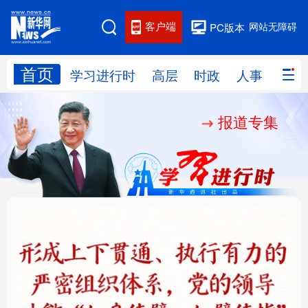
客户端
网站无障碍
PC版本
首页
网站地图
学习进行时
高层
时政
人事
国际
报道专集
学习进行时
高层
时政
人事
国际
财经
网评
港澳
台湾
思客智库
全球连线
教育
科技
科创
量子
体育
文化
书画
健康
军事
铸魂强党丨健全上下贯
人民的健康、体质、幸
访谈
视频
图片
政务