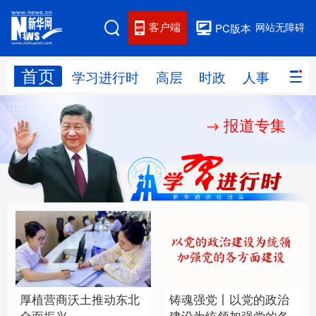
客户端
网站无障碍
PC版本
首页
网站地图
学习进行时
高层
时政
人事
国际
报道专集
学习进行时
高层
时政
人事
国际
财经
网评
港澳
台湾
思客智库
全球连线
教育
科技
科创
量子
体育
文化
书画
健康
军事
厚植营商沃土推动东北
铸魂强党丨以党的政治
访谈
视频
图片
政务