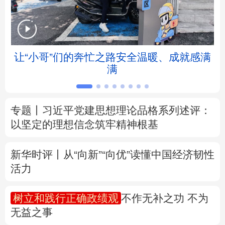
北京
天津
河北
山西
辽宁
吉林
上海
江苏
让“小哥”们的奔忙之路安全温暖、成就感满
满
浙江
安徽
福建
江西
山东
河南
湖北
湖南
专题丨
习近平党建思想理论品格系列述评：
以坚定的理想信念筑牢精神根基
广东
广西
海南
重庆
四川
贵州
云南
西藏
新华时评丨从“向新”“向优”读懂中国经济韧性
活力
陕西
甘肃
青海
宁夏
树立和践行正确政绩观
不作无补之功 不为
新疆
内蒙古
黑龙江
无益之事