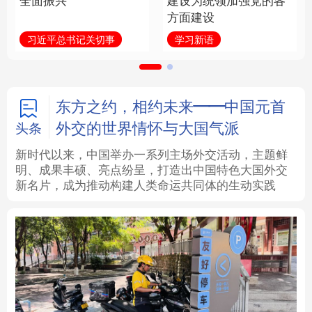
全面振兴
建设为统领加强党的各
方面建设
法律
中央文件
金融
汽车
习近平总书记关切事
学习新语
食品
人居
信息化
数字经济
学术中国
乡村振兴
银龄
溯源中国
东方之约，相约未来——中国元首
外交的世界情怀与大国气派
头条
城市
旅游
能源
会展
新时代以来，中国举办一系列主场外交活动，主题鲜
明、成果丰硕、亮点纷呈，打造出中国特色大国外交
彩票
娱乐
时尚
悦读
新名片，成为推动构建人类命运共同体的生动实践
公益
一带一路
亚太网
上市公司
文化产业
地方频道