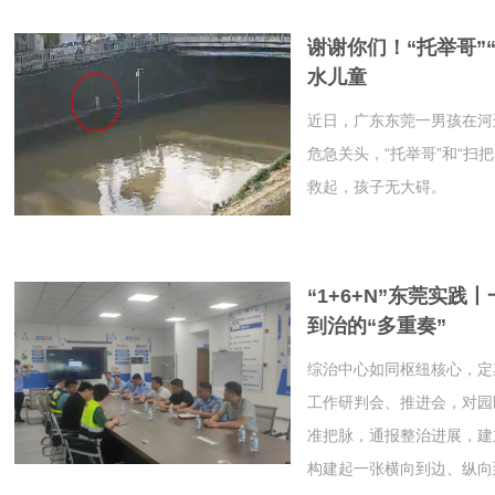
谢谢你们！“托举哥”
水儿童
近日，广东东莞一男孩在河
危急关头，“托举哥”和“扫
救起，孩子无大碍。
“1+6+N”东莞实践
到治的“多重奏”
综治中心如同枢纽核心，定
工作研判会、推进会，对园
准把脉，通报整治进展，建
构建起一张横向到边、纵向