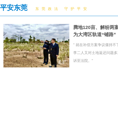
平安东莞
东莞政法 守护平安
腾地120亩、解纷两
为大湾区轨道“铺路”
" 就在补偿方案争议僵持
李二人又对土地返还问题多
诉至法院。"